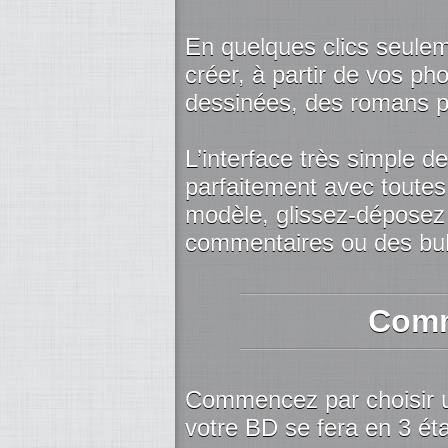
En quelques clics seule
créer, à partir de vos p
dessinées, des romans pho
L’interface très simple d
parfaitement avec toutes
modèle, glissez-déposez
commentaires ou des bull
Comm
Commencez par choisir u
votre BD se fera en 3 ét