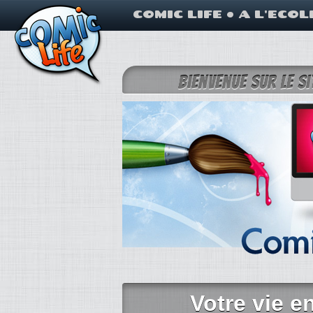
COMIC LIFE
•
A L'ECOL
Bienvenue sur le si
Votre vie 